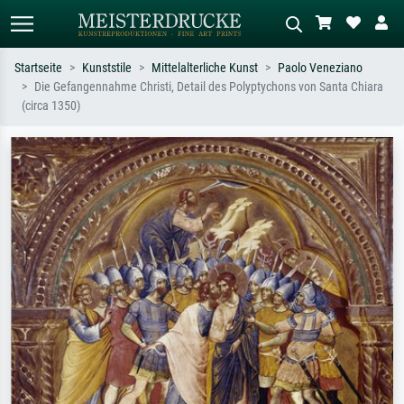
Startseite
Kunststile
Mittelalterliche Kunst
Paolo Veneziano
Die Gefangennahme Christi, Detail des Polyptychons von Santa Chiara
Standardsuche
KI-Bildersuche
(circa 1350)
Suchen Sie nach Künstlern, Werktiteln
Beschreiben Sie die Szene – z.B. Grüne
oder Stilen – z.B. Monet,
Wiese, Abstrakt mit viel Rot, Dunkles
Sternennacht, Impressionismus, Welle
Ölgemälde, Stehender Akt neben einem
Hokusai, Akt.
Baum.