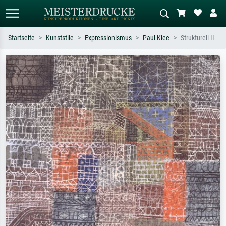
Startseite
Kunststile
Expressionismus
Paul Klee
Strukturell II
Standardsuche
KI-Bildersuche
Suchen Sie nach Künstlern, Werktiteln
Beschreiben Sie die Szene – z.B. Grüne
oder Stilen – z.B. Monet,
Wiese, Abstrakt mit viel Rot, Dunkles
Sternennacht, Impressionismus, Welle
Ölgemälde, Stehender Akt neben einem
Hokusai, Akt.
Baum.