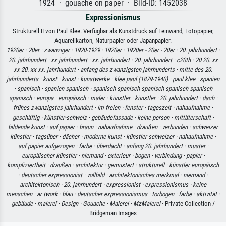
1924 · gouache on paper · Bild-ID: 1452038
Expressionismus
Strukturell II von Paul Klee. Verfügbar als Kunstdruck auf Leinwand, Fotopapier,
Aquarellkarton, Naturpapier oder Japanpapier.
1920er ·
20er ·
zwanziger ·
1920-1929 ·
1920er ·
1920er - 20er - 20er ·
20. jahrhundert ·
20. jahrhundert ·
xx jahrhundert ·
xx. jahrhundert ·
20. jahrhundert ·
c20th ·
20 20. xx
xx 20. xx xx. jahrhundert ·
anfang des zwanzigsten jahrhunderts ·
mitte des 20.
jahrhunderts ·
kunst ·
kunst ·
kunstwerke ·
klee paul (1879-1940) ·
paul klee ·
spanien
·
spanisch ·
spanien spanisch ·
spanisch spanisch spanisch spanisch spanisch
spanisch ·
europa ·
europäisch ·
maler ·
künstler ·
künstler ·
20. jahrhundert ·
dach ·
frühes zwanzigstes jahrhundert ·
im freien ·
fenster ·
tageszeit ·
nahaufnahme ·
geschäftig ·
künstler-schweiz ·
gebäudefassade ·
keine person ·
mittäterschaft ·
bildende kunst ·
auf papier ·
braun ·
nahaufnahme ·
draußen ·
verbunden ·
schweizer
künstler ·
tagsüber ·
dächer ·
moderne kunst ·
künstler schweizer ·
nahaufnahme ·
auf papier aufgezogen ·
farbe ·
überdacht ·
anfang 20. jahrhundert ·
muster ·
europäischer künstler ·
niemand ·
exterieur ·
bogen ·
verbindung ·
papier ·
kompliziertheit ·
draußen ·
architektur ·
gemustert ·
strukturell ·
künstler europäisch
·
deutscher expressionist ·
vollbild ·
architektonisches merkmal ·
niemand ·
architektonisch ·
20. jahrhundert ·
expressionist ·
expressionismus ·
keine
menschen ·
ar twork ·
blau ·
deutscher expressionismus ·
torbogen ·
farbe ·
aktivität ·
gebäude ·
malerei ·
Design ·
Gouache ·
Malerei ·
MzMalerei
· Private Collection /
Bridgeman Images