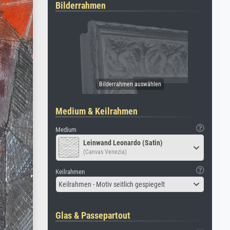
Bilderrahmen
Medium & Keilrahmen
Medium
Leinwand Leonardo (Satin)
(Canvas Venezia)
Keilrahmen
Keilrahmen - Motiv seitlich gespiegelt
Glas & Passepartout