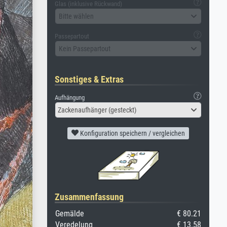
Glas (inklusive Rückwand)
Bitte wählen
Passepartout
Kein Passepartout
Sonstiges & Extras
Aufhängung
Zackenaufhänger (gesteckt)
Konfiguration speichern / vergleichen
Zusammenfassung
Gemälde
€ 80.21
Veredelung
€ 13.58