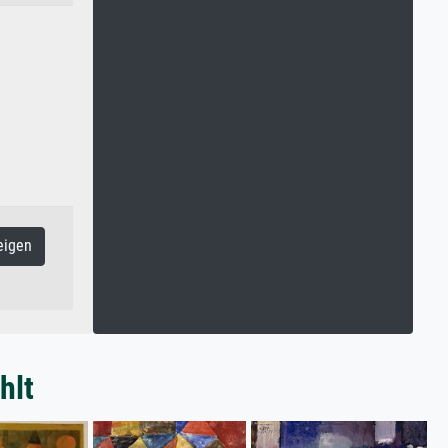
eigen
hlt