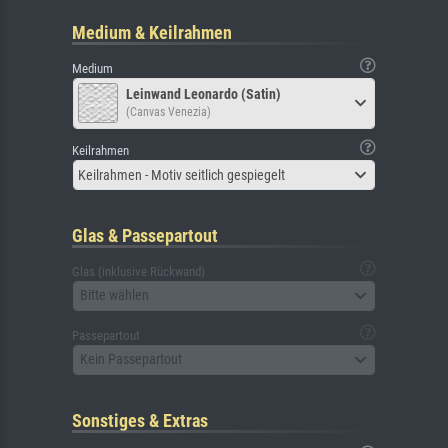
Medium & Keilrahmen
Medium
Leinwand Leonardo (Satin)
(Canvas Venezia)
Keilrahmen
Keilrahmen - Motiv seitlich gespiegelt
Glas & Passepartout
Glas (inklusive Rückwand)
Bitte wählen
Passepartout
Kein Passepartout
Sonstiges & Extras