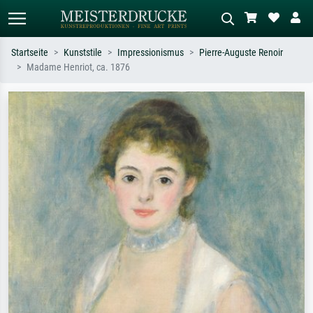
Startseite
Kunststile
Impressionismus
Pierre-Auguste Renoir
Madame Henriot, ca. 1876
Standardsuche
KI-Bildersuche
Suchen Sie nach Künstlern, Werktiteln
Beschreiben Sie die Szene – z.B. Grüne
oder Stilen – z.B. Monet,
Wiese, Abstrakt mit viel Rot, Dunkles
Sternennacht, Impressionismus, Welle
Ölgemälde, Stehender Akt neben einem
Hokusai, Akt.
Baum.