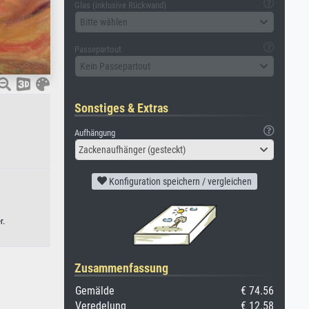
Glas (inklusive Rückwand)
Bitte wählen
Passepartout
Kein Passepartout
Sonstiges & Extras
Aufhängung
Zackenaufhänger (gesteckt)
Konfiguration speichern / vergleichen
r.
Zusammenfassung
Gemälde
€ 74.56
Veredelung
€ 12.58