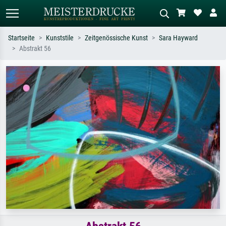
Startseite
Kunststile
Zeitgenössische Kunst
Sara Hayward
Abstrakt 56
Standardsuche
KI-Bildersuche
Suchen Sie nach Künstlern, Werktiteln
Beschreiben Sie die Szene – z.B. Grüne
oder Stilen – z.B. Monet,
Wiese, Abstrakt mit viel Rot, Dunkles
Sternennacht, Impressionismus, Welle
Ölgemälde, Stehender Akt neben einem
Hokusai, Akt.
Baum.