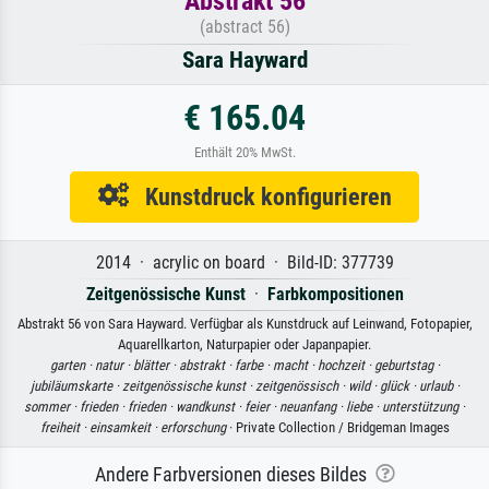
Abstrakt 56
(abstract 56)
Sara Hayward
€ 165.04
Enthält 20% MwSt.
Kunstdruck konfigurieren
2014 · acrylic on board · Bild-ID: 377739
Zeitgenössische Kunst
·
Farbkompositionen
Abstrakt 56 von Sara Hayward. Verfügbar als Kunstdruck auf Leinwand, Fotopapier,
Aquarellkarton, Naturpapier oder Japanpapier.
garten ·
natur ·
blätter ·
abstrakt ·
farbe ·
macht ·
hochzeit ·
geburtstag ·
jubiläumskarte ·
zeitgenössische kunst ·
zeitgenössisch ·
wild ·
glück ·
urlaub ·
sommer ·
frieden ·
frieden ·
wandkunst ·
feier ·
neuanfang ·
liebe ·
unterstützung ·
freiheit ·
einsamkeit ·
erforschung
· Private Collection / Bridgeman Images
Andere Farbversionen dieses Bildes