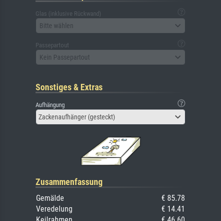
Glas (inklusive Rückwand)
Bitte wählen
Passepartout
Kein Passepartout
Sonstiges & Extras
Aufhängung
Zackenaufhänger (gesteckt)
Zusammenfassung
Gemälde
€ 85.78
Veredelung
€ 14.41
Keilrahmen
€ 46.60