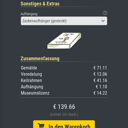
Sonstiges & Extras
Aufhängung
Zackenaufhänger (gesteckt)
Zusammenfassung
Gemälde
€ 71.11
Veredelung
€ 12.06
Keilrahmen
€ 41.16
Aufhängung
€ 1.10
Museumslizenz
€ 14.22
€ 139.66
(Enthält 20% MwSt.)
In den Warenkorb