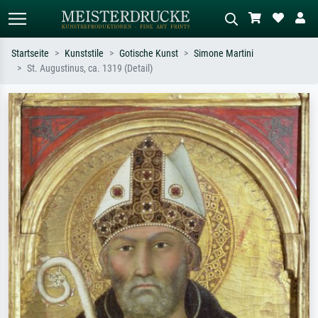
Startseite
Kunststile
Gotische Kunst
Simone Martini
St. Augustinus, ca. 1319 (Detail)
Standardsuche
KI-Bildersuche
Suchen Sie nach Künstlern, Werktiteln
Beschreiben Sie die Szene – z.B. Grüne
oder Stilen – z.B. Monet,
Wiese, Abstrakt mit viel Rot, Dunkles
Sternennacht, Impressionismus, Welle
Ölgemälde, Stehender Akt neben einem
Hokusai, Akt.
Baum.