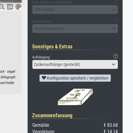
Glas (inklusive Rückwand)
Bitte wählen
Passepartout
Kein Passepartout
Sonstiges & Extras
Aufhängung
Zackenaufhänger (gesteckt)
uck ·
segel ·
·
lithograph ·
Konfiguration speichern / vergleichen
ard keble
Zusammenfassung
Gemälde
€ 83.68
Veredelung
€ 14.14