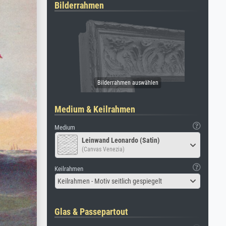
Bilderrahmen
Medium & Keilrahmen
Medium
Leinwand Leonardo (Satin)
(Canvas Venezia)
Keilrahmen
Keilrahmen - Motiv seitlich gespiegelt
Glas & Passepartout