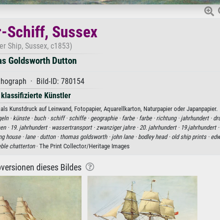
r-Schiff, Sussex
er Ship, Sussex, c1853)
s Goldsworth Dutton
thograph · Bild-ID: 780154
 klassifizierte Künstler
ls Kunstdruck auf Leinwand, Fotopapier, Aquarellkarton, Naturpapier oder Japanpapier.
eln ·
künste ·
buch ·
schiff ·
schiffe ·
geographie ·
farbe ·
farbe ·
richtung ·
jahrhundert ·
dr
hen ·
19. jahrhundert ·
wassertransport ·
zwanziger jahre ·
20. jahrhundert ·
19.jahrhundert 
ng house ·
lane ·
dutton ·
thomas goldsworth ·
john lane ·
bodley head ·
old ship prints ·
edw
eble chatterton
· The Print Collector/Heritage Images
versionen dieses Bildes