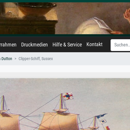
Kontakt
errahmen
Druckmedien
Hilfe & Service
 Dutton
Clipper-Schiff, Sussex