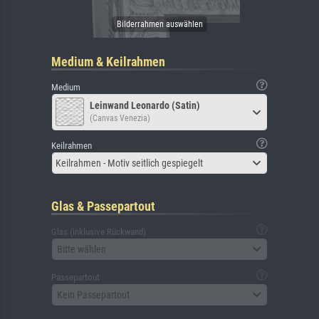
Medium & Keilrahmen
Medium
Leinwand Leonardo (Satin)
(Canvas Venezia)
Keilrahmen
Keilrahmen - Motiv seitlich gespiegelt
Glas & Passepartout
Glas (inklusive Rückwand)
Bitte wählen
Passepartout
Kein Passepartout