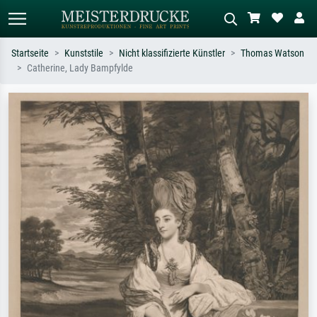
Startseite
Kunststile
Nicht klassifizierte Künstler
Thomas Watson
Catherine, Lady Bampfylde
Standardsuche
KI-Bildersuche
Suchen Sie nach Künstlern, Werktiteln
Beschreiben Sie die Szene – z.B. Grüne
oder Stilen – z.B. Monet,
Wiese, Abstrakt mit viel Rot, Dunkles
Sternennacht, Impressionismus, Welle
Ölgemälde, Stehender Akt neben einem
Hokusai, Akt.
Baum.