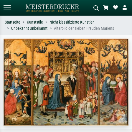
Startseite
Kunststile
Nicht klassifizierte Künstler
Unbekannt Unbekannt
Altarbild der sieben Freuden Mariens
Standardsuche
KI-Bildersuche
Suchen Sie nach Künstlern, Werktiteln
Beschreiben Sie die Szene – z.B. Grüne
oder Stilen – z.B. Monet,
Wiese, Abstrakt mit viel Rot, Dunkles
Sternennacht, Impressionismus, Welle
Ölgemälde, Stehender Akt neben einem
Hokusai, Akt.
Baum.