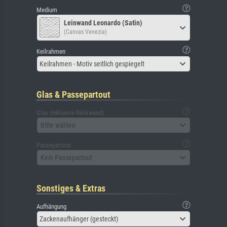
Medium
Leinwand Leonardo (Satin)
(Canvas Venezia)
Keilrahmen
Keilrahmen - Motiv seitlich gespiegelt
Glas & Passepartout
Glas (inklusive Rückwand)
Bitte wählen
Passepartout
Kein Passepartout
Sonstiges & Extras
Aufhängung
Zackenaufhänger (gesteckt)