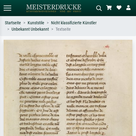
Startseite
Kunststile
Nicht klassifizierte Künstler
Unbekannt Unbekannt
Textseite
Standardsuche
KI-Bildersuche
Suchen Sie nach Künstlern, Werktiteln
Beschreiben Sie die Szene – z.B. Grüne
oder Stilen – z.B. Monet,
Wiese, Abstrakt mit viel Rot, Dunkles
Sternennacht, Impressionismus, Welle
Ölgemälde, Stehender Akt neben einem
Hokusai, Akt.
Baum.