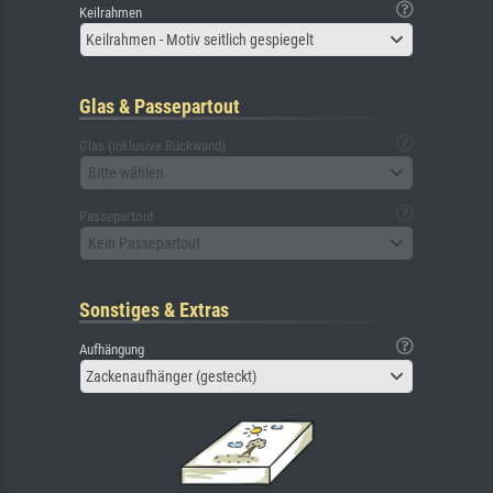
Keilrahmen
Keilrahmen - Motiv seitlich gespiegelt
Glas & Passepartout
Glas (inklusive Rückwand)
Bitte wählen
Passepartout
Kein Passepartout
Sonstiges & Extras
Aufhängung
Zackenaufhänger (gesteckt)