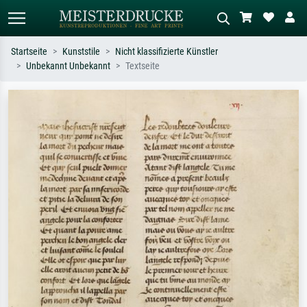
Startseite
Kunststile
Nicht klassifizierte Künstler
Unbekannt Unbekannt
Textseite
Standardsuche
KI-Bildersuche
Suchen Sie nach Künstlern, Werktiteln
Beschreiben Sie die Szene – z.B. Grüne
oder Stilen – z.B. Monet,
Wiese, Abstrakt mit viel Rot, Dunkles
Sternennacht, Impressionismus, Welle
Ölgemälde, Stehender Akt neben einem
Hokusai, Akt.
Baum.