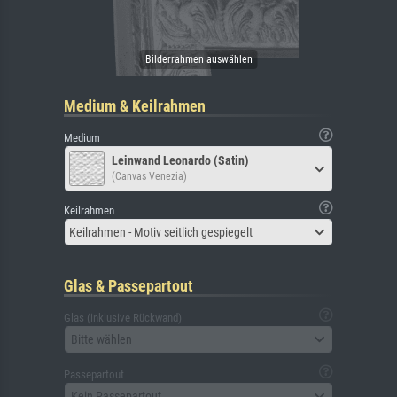
Medium & Keilrahmen
Medium
Leinwand Leonardo (Satin)
(Canvas Venezia)
Keilrahmen
Keilrahmen - Motiv seitlich gespiegelt
Glas & Passepartout
Glas (inklusive Rückwand)
Bitte wählen
Passepartout
Kein Passepartout