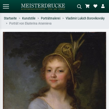
Startseite
Kunststile
Porträtmalerei
Vladimir Lukich Borovikovsky
Porträt von Ekaterina Arsenieva
Standardsuche
KI-Bildersuche
Suchen Sie nach Künstlern, Werktiteln
Beschreiben Sie die Szene – z.B. Grüne
oder Stilen – z.B. Monet,
Wiese, Abstrakt mit viel Rot, Dunkles
Sternennacht, Impressionismus, Welle
Ölgemälde, Stehender Akt neben einem
Hokusai, Akt.
Baum.