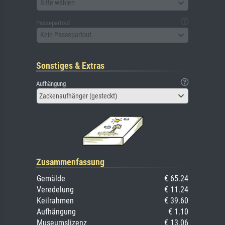
Bitte wählen
Passepartout
Kein Passepartout
Sonstiges & Extras
Aufhängung
Zackenaufhänger (gesteckt)
Zusammenfassung
Gemälde
€ 65.24
Veredelung
€ 11.24
Keilrahmen
€ 39.60
Aufhängung
€ 1.10
Museumslizenz
€ 13.06