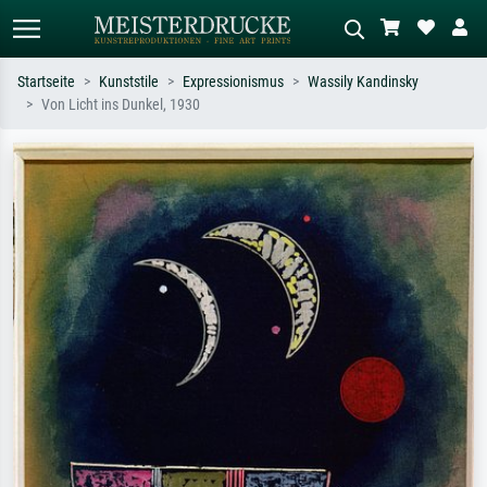
Startseite
Kunststile
Expressionismus
Wassily Kandinsky
Von Licht ins Dunkel, 1930
Standardsuche
KI-Bildersuche
Suchen Sie nach Künstlern, Werktiteln
Beschreiben Sie die Szene – z.B. Grüne
oder Stilen – z.B. Monet,
Wiese, Abstrakt mit viel Rot, Dunkles
Sternennacht, Impressionismus, Welle
Ölgemälde, Stehender Akt neben einem
Hokusai, Akt.
Baum.