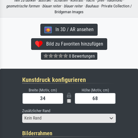
hell zu dunkel ·
abstrakt ·
schatten ·
kontrast ·
nacht ·
pfeil ·
halbmond ·
geometrische formen ·
blauer reiter ·
blauer reiter ·
Bauhaus
· Private Collection /
Bridgeman Images
In 3D / AR ansehen
Bild zu Favoriten hinzufügen
0 Bewertungen
Kunstdruck konfigurieren
Breite (Motiv, cm)
Höhe (Motiv, cm)
Zusätzlicher Rand
Kein Rand
Bilderrahmen