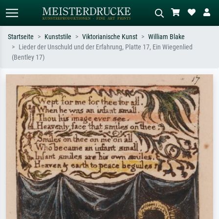
Startseite
Kunststile
Viktorianische Kunst
William Blake
Lieder der Unschuld und der Erfahrung, Platte 17, Ein Wiegenlied
Standardsuche
KI-Bildersuche
(Bentley 17)
Suchen Sie nach Künstlern, Werktiteln
Beschreiben Sie die Szene – z.B. Grüne
oder Stilen – z.B. Monet,
Wiese, Abstrakt mit viel Rot, Dunkles
Sternennacht, Impressionismus, Welle
Ölgemälde, Stehender Akt neben einem
Hokusai, Akt.
Baum.