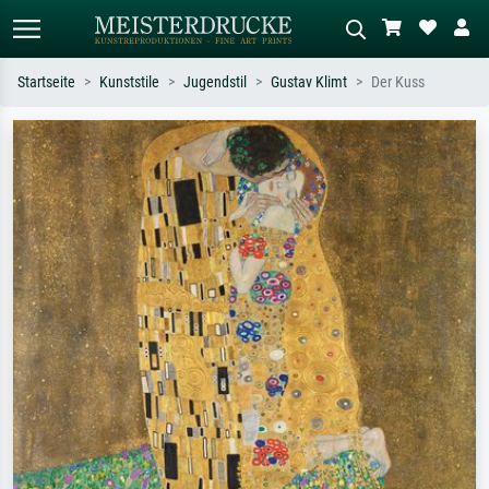
Startseite
Kunststile
Jugendstil
Gustav Klimt
Der Kuss
Standardsuche
KI-Bildersuche
Suchen Sie nach Künstlern, Werktiteln
Beschreiben Sie die Szene – z.B. Grüne
oder Stilen – z.B. Monet,
Wiese, Abstrakt mit viel Rot, Dunkles
Sternennacht, Impressionismus, Welle
Ölgemälde, Stehender Akt neben einem
Hokusai, Akt.
Baum.