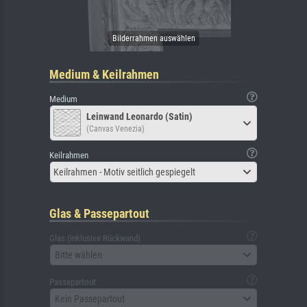
Medium & Keilrahmen
Medium
Leinwand Leonardo (Satin)
(Canvas Venezia)
Keilrahmen
Keilrahmen - Motiv seitlich gespiegelt
Glas & Passepartout
Glas (inklusive Rückwand)
Bitte wählen
Passepartout
Kein Passepartout