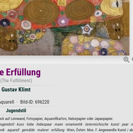
e Erfüllung
(The Fulfillment)
Gustav Klimt
quarell · Bild-ID: 696220
Jugendstil
uck auf Leinwand, Fotopapier, Aquarellkarton, Naturpapier oder Japanpapier.
jugendstil ·
kuss ·
liebe ·
liebespaar ·
mann ·
ornamentik ·
österreichische ·
kunst ·
paar ·
s
nik ·
aquarell ·
gemälde ·
malerei ·
erfüllung
· Wien, Österr. Mus. F. Angewandte Kunst / a