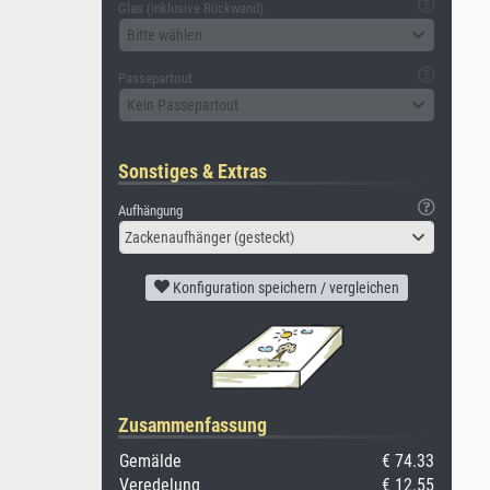
Glas (inklusive Rückwand)
Bitte wählen
Passepartout
Kein Passepartout
Sonstiges & Extras
Aufhängung
Zackenaufhänger (gesteckt)
Konfiguration speichern / vergleichen
Zusammenfassung
Gemälde
€ 74.33
Veredelung
€ 12.55