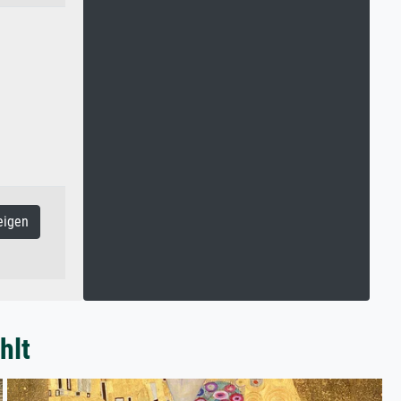
eigen
hlt