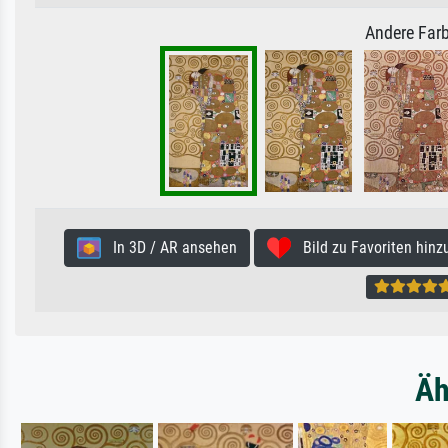
Andere Farb
In 3D / AR ansehen
Bild zu Favoriten hinz
Äh