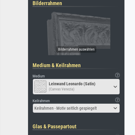
Bilderrahmen
Medium & Keilrahmen
Medium
Leinwand Leonardo (Satin)
(Canvas Venezia)
Keilrahmen
Keilrahmen - Motiv seitlich gespiegelt
Glas & Passepartout