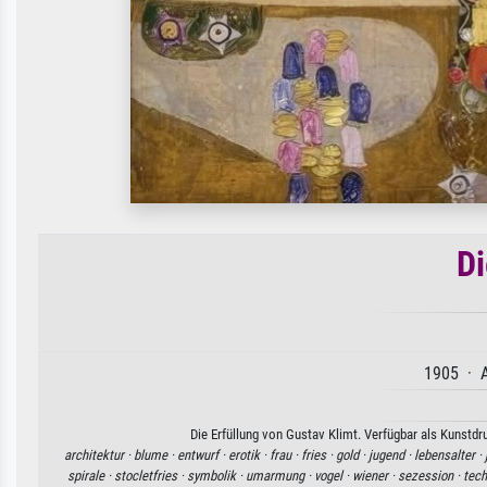
Di
1905 · A
Die Erfüllung von Gustav Klimt. Verfügbar als Kunstdr
architektur ·
blume ·
entwurf ·
erotik ·
frau ·
fries ·
gold ·
jugend ·
lebensalter ·
spirale ·
stocletfries ·
symbolik ·
umarmung ·
vogel ·
wiener ·
sezession ·
tech