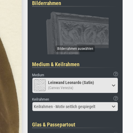
Bilderrahmen
Medium & Keilrahmen
Medium
Leinwand Leonardo (Satin)
(Canvas Venezia)
Keilrahmen
Keilrahmen - Motiv seitlich gespiegelt
Glas & Passepartout