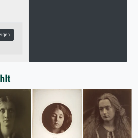
eigen
hlt