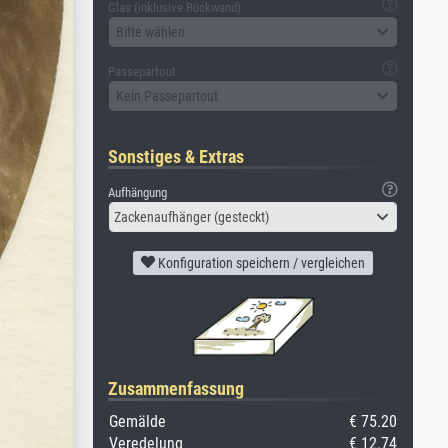
Glas (inklusive Rückwand)
Bitte wählen
Passepartout
Kein Passepartout
Sonstiges & Extras
Aufhängung
Zackenaufhänger (gesteckt)
Konfiguration speichern / vergleichen
Zusammenfassung
Gemälde
€ 75.20
Veredelung
€ 12.74