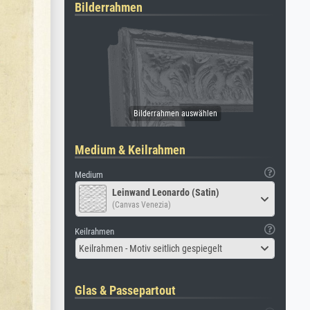
Bilderrahmen
Medium & Keilrahmen
Medium
Leinwand Leonardo (Satin)
(Canvas Venezia)
Keilrahmen
Keilrahmen - Motiv seitlich gespiegelt
Glas & Passepartout