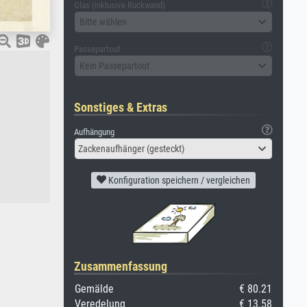
Glas (inklusive Rückwand)
Bitte wählen
Passepartout
Kein Passepartout
Sonstiges & Extras
Aufhängung
Zackenaufhänger (gesteckt)
Konfiguration speichern / vergleichen
Zusammenfassung
Gemälde
€ 80.21
Veredelung
€ 13.58