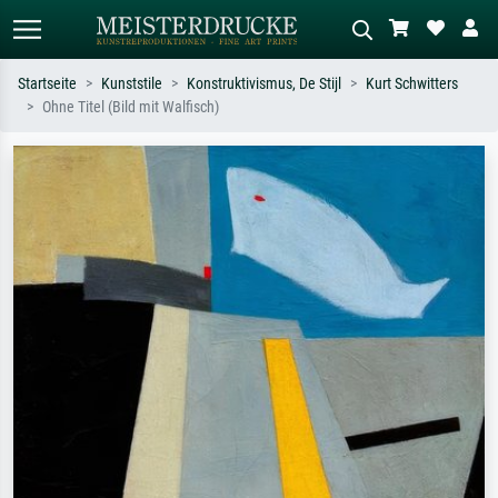
Startseite
Kunststile
Konstruktivismus, De Stijl
Kurt Schwitters
Ohne Titel (Bild mit Walfisch)
Standardsuche
KI-Bildersuche
Suchen Sie nach Künstlern, Werktiteln
Beschreiben Sie die Szene – z.B. Grüne
oder Stilen – z.B. Monet,
Wiese, Abstrakt mit viel Rot, Dunkles
Sternennacht, Impressionismus, Welle
Ölgemälde, Stehender Akt neben einem
Hokusai, Akt.
Baum.