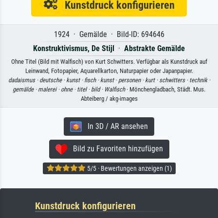
Kunstdruck konfigurieren
1924 · Gemälde · Bild-ID: 694646
Konstruktivismus, De Stijl
·
Abstrakte Gemälde
Ohne Titel (Bild mit Walfisch) von Kurt Schwitters. Verfügbar als Kunstdruck auf
Leinwand, Fotopapier, Aquarellkarton, Naturpapier oder Japanpapier.
dadaismus ·
deutsche ·
kunst ·
fisch ·
kunst ·
personen ·
kurt ·
schwitters ·
technik ·
gemälde ·
malerei ·
ohne ·
titel ·
bild ·
Walfisch
· Mönchengladbach, Städt. Mus.
Abteiberg / akg-images
In 3D / AR ansehen
Bild zu Favoriten hinzufügen
5/5 · Bewertungen anzeigen (1)
Kunstdruck konfigurieren