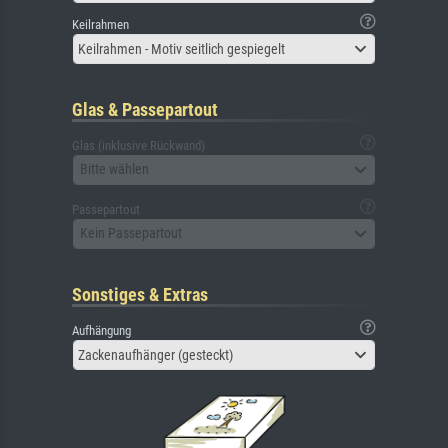
Keilrahmen
Keilrahmen - Motiv seitlich gespiegelt
Glas & Passepartout
Glas (inklusive Rückwand)
Bitte wählen
Passepartout
Kein Passepartout
Sonstiges & Extras
Aufhängung
Zackenaufhänger (gesteckt)