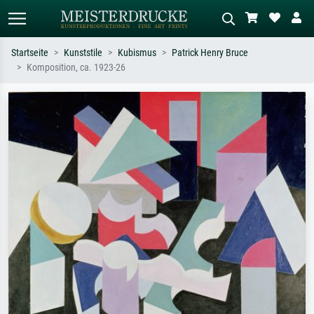
Startseite
Kunststile
Kubismus
Patrick Henry Bruce
Komposition, ca. 1923-26
Standardsuche
KI-Bildersuche
Suchen Sie nach Künstlern, Werktiteln
Beschreiben Sie die Szene – z.B. Grüne
oder Stilen – z.B. Monet,
Wiese, Abstrakt mit viel Rot, Dunkles
Sternennacht, Impressionismus, Welle
Ölgemälde, Stehender Akt neben einem
Hokusai, Akt.
Baum.