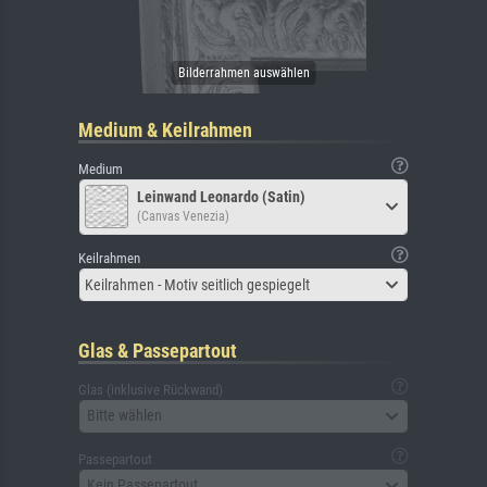
Medium & Keilrahmen
Medium
Leinwand Leonardo (Satin)
(Canvas Venezia)
Keilrahmen
Keilrahmen - Motiv seitlich gespiegelt
Glas & Passepartout
Glas (inklusive Rückwand)
Bitte wählen
Passepartout
Kein Passepartout