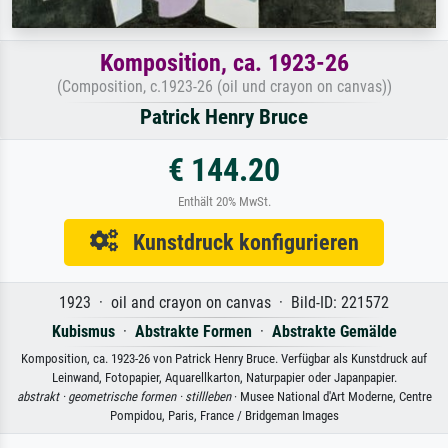
Komposition, ca. 1923-26
(Composition, c.1923-26 (oil und crayon on canvas))
Patrick Henry Bruce
€ 144.20
Enthält 20% MwSt.
Kunstdruck konfigurieren
1923 · oil and crayon on canvas · Bild-ID: 221572
Kubismus
·
Abstrakte Formen
·
Abstrakte Gemälde
Komposition, ca. 1923-26 von Patrick Henry Bruce. Verfügbar als Kunstdruck auf
Leinwand, Fotopapier, Aquarellkarton, Naturpapier oder Japanpapier.
abstrakt ·
geometrische formen ·
stillleben
· Musee National d'Art Moderne, Centre
Pompidou, Paris, France / Bridgeman Images