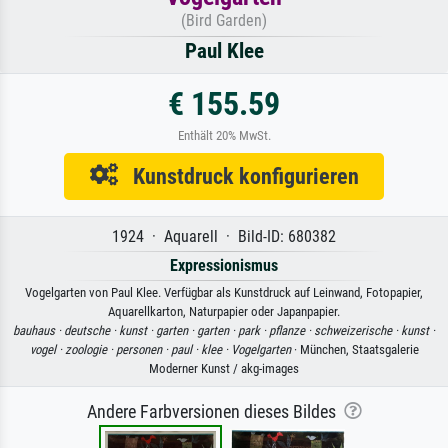
(Bird Garden)
Paul Klee
€ 155.59
Enthält 20% MwSt.
Kunstdruck konfigurieren
1924 · Aquarell · Bild-ID: 680382
Expressionismus
Vogelgarten von Paul Klee. Verfügbar als Kunstdruck auf Leinwand, Fotopapier,
Aquarellkarton, Naturpapier oder Japanpapier.
bauhaus ·
deutsche ·
kunst ·
garten ·
garten ·
park ·
pflanze ·
schweizerische ·
kunst ·
vogel ·
zoologie ·
personen ·
paul ·
klee ·
Vogelgarten
· München, Staatsgalerie
Moderner Kunst / akg-images
Andere Farbversionen dieses Bildes