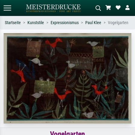
Startseite
Kunststile
Expressionismus
Paul Klee
Vogelgarten
Standardsuche
KI-Bildersuche
Suchen Sie nach Künstlern, Werktiteln
Beschreiben Sie die Szene – z.B. Grüne
oder Stilen – z.B. Monet,
Wiese, Abstrakt mit viel Rot, Dunkles
Sternennacht, Impressionismus, Welle
Ölgemälde, Stehender Akt neben einem
Hokusai, Akt.
Baum.
Vogelgarten