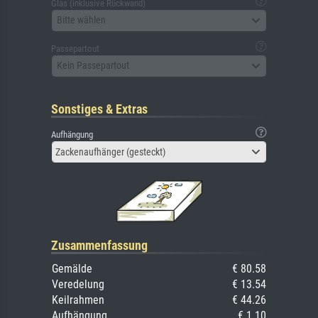
Glas (inklusive Rückwand)
Bitte wählen
Passepartout
Kein Passepartout
Sonstiges & Extras
Aufhängung
Zackenaufhänger (gesteckt)
Zusammenfassung
Gemälde
€ 80.58
Veredelung
€ 13.54
Keilrahmen
€ 44.26
Aufhängung
€ 1.10