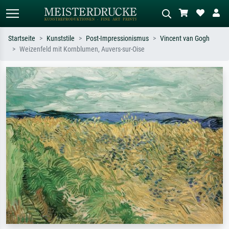
Startseite
Kunststile
Post-Impressionismus
Vincent van Gogh
Weizenfeld mit Kornblumen, Auvers-sur-Oise
Standardsuche
KI-Bildersuche
Suchen Sie nach Künstlern, Werktiteln
Beschreiben Sie die Szene – z.B. Grüne
oder Stilen – z.B. Monet,
Wiese, Abstrakt mit viel Rot, Dunkles
Sternennacht, Impressionismus, Welle
Ölgemälde, Stehender Akt neben einem
Hokusai, Akt.
Baum.