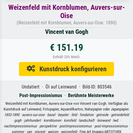
Weizenfeld mit Kornblumen, Auvers-sur-
Oise
(Weizenfeld mit Kornblumen, Auvers-sur-Oise. 1890)
Vincent van Gogh
€ 151.19
Enthält 20% MwSt.
Kunstdruck konfigurieren
Undatiert · Öl auf Leinwand · Bild-ID: 803546
Post-Impressionismus
·
Berühmte Meisterwerke
Weizenfeld mit Kornblumen, Auvers-sur-Oise von Vincent van Gogh. Verfügbar als
Kunstdruck auf Leinwand, Fotopapier, Aquarellkarton, Naturpapier oder Japanpapier.
1853-1890 ·
auvers-sur-oise ·
basel ·
beyeler ·
feld ·
fondation ·
getreide ·
getreidefeld
·
gogh ·
jahrhundert ·
kornblumen ·
kornfeld ·
landschaft ·
leinwand ·
lwd. ·
nachimpressionismus ·
perspektive ·
postimpressionismus ·
post-impressionismus ·
sommer ·
van ·
vincent ·
weizen ·
weizenfeld
· Fine Art Images/ARTOTHEK