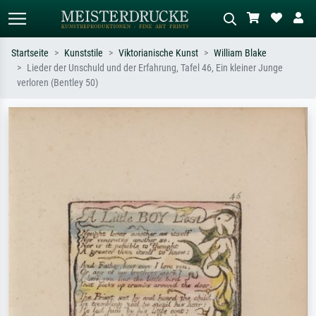
Startseite
Kunststile
Viktorianische Kunst
William Blake
Lieder der Unschuld und der Erfahrung, Tafel 46, Ein kleiner Junge
Standardsuche
KI-Bildersuche
verloren (Bentley 50)
Suchen Sie nach Künstlern, Werktiteln
Beschreiben Sie die Szene – z.B. Grüne
oder Stilen – z.B. Monet,
Wiese, Abstrakt mit viel Rot, Dunkles
Sternennacht, Impressionismus, Welle
Ölgemälde, Stehender Akt neben einem
Hokusai, Akt.
Baum.