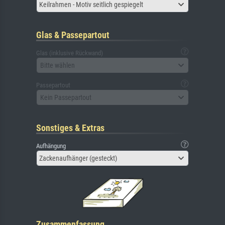
Keilrahmen - Motiv seitlich gespiegelt
Glas & Passepartout
Glas (inklusive Rückwand)
Bitte wählen
Passepartout
Kein Passepartout
Sonstiges & Extras
Aufhängung
Zackenaufhänger (gesteckt)
Zusammenfassung