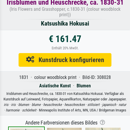
Irisblumen und Heuschrecke, ca. 1830-31
(Iris Flowers and Grasshopper, c.1830-31 (colour woodblock
print))
Katsushika Hokusai
€ 161.47
Enthält 20% MwSt.
Kunstdruck konfigurieren
1831 · colour woodblock print · Bild-ID: 308028
Asiatische Kunst
·
Blumen
Irisblumen und Heuschrecke, ca. 1830-31 von Katsushika Hokusai. Verfügbar als
Kunstdruck auf Leinwand, Fotopapier, Aquarellkarton, Naturpapier oder Japanpapier.
iris ·
iris ·
blumen ·
blume ·
heuschrecke ·
heuschrecken ·
stilisiert ·
japanisch ·
natur
·
harmonie ·
schönheit
· Minneapolis Institute of Arts, MN, USA / Bridgeman Images
Andere Farbversionen dieses Bildes