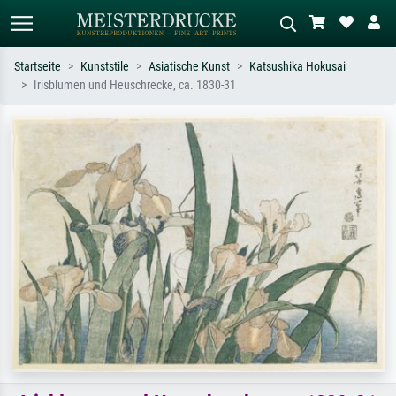
Startseite
Kunststile
Asiatische Kunst
Katsushika Hokusai
Irisblumen und Heuschrecke, ca. 1830-31
Standardsuche
KI-Bildersuche
Suchen Sie nach Künstlern, Werktiteln
Beschreiben Sie die Szene – z.B. Grüne
oder Stilen – z.B. Monet,
Wiese, Abstrakt mit viel Rot, Dunkles
Sternennacht, Impressionismus, Welle
Ölgemälde, Stehender Akt neben einem
Hokusai, Akt.
Baum.